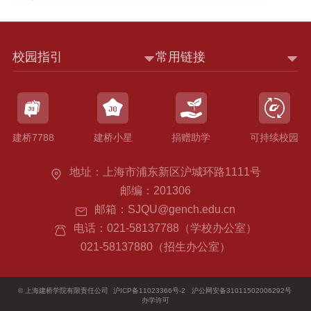
校园指引
常用链接
建桥7788
建桥小星
捐赠助学
可持续校园
地址：上海市浦东新区沪城环路1111号
邮编：201306
邮箱：SJQU@gench.edu.cn
电话：021-58137788（学校办公室）
021-58137880（招生办公室）
©
上海建桥学院有限责任公司
沪ICP备11023366号-2
沪公网安备31011502006292号
办学许可