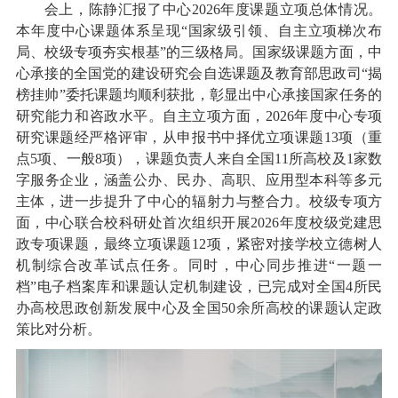
会上，陈静汇报了中心2026年度课题立项总体情况。
本年度中心课题体系呈现“国家级引领、自主立项梯次布
局、校级专项夯实根基”的三级格局。国家级课题方面，中
心承接的全国党的建设研究会自选课题及教育部思政司“揭
榜挂帅”委托课题均顺利获批，彰显出中心承接国家任务的
研究能力和咨政水平。自主立项方面，2026年度中心专项
研究课题经严格评审，从申报书中择优立项课题13项（重
点5项、一般8项），课题负责人来自全国11所高校及1家数
字服务企业，涵盖公办、民办、高职、应用型本科等多元
主体，进一步提升了中心的辐射力与整合力。校级专项方
面，中心联合校科研处首次组织开展2026年度校级党建思
政专项课题，最终立项课题12项，紧密对接学校立德树人
机制综合改革试点任务。同时，中心同步推进“一题一
档”电子档案库和课题认定机制建设，已完成对全国4所民
办高校思政创新发展中心及全国50余所高校的课题认定政
策比对分析。