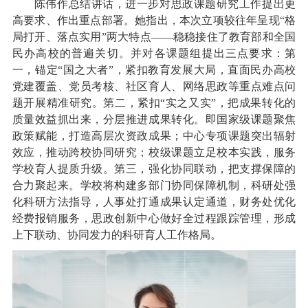
陈伟作总结讲话，进一步对思政课题研究工作提出更
高要求、作出重点部署。她指出，本次立项较往年呈现“格
局打开、落点实用”两大特点——稳稳接住了教育部和全国
民办高校的普遍关切。并对各课题组提出三点要求：第
一，锚定“国之大者”，紧扣教育发展大局，直面民办高校
党建覆盖、党员考核、社区育人、网络思政等重点难点问
题开展精准研究。第二，紧扣“实之又实”，把成果转化的
质量效益抓出来，分层推进成果转化。即国家级课题聚焦
政策赋能，打造高层次资政成果；中心专项课题突出辐射
效应，推动跨校协同研究；校级课题立足校本实践，服务
学校育人提质升级。第三，强化协同联动，把支撑保障的
合力聚起来。学校将构建多部门协同保障机制，科研处强
化科研方法指导，人事处打通成果认定通道，财务处优化
经费报销服务，思政创新中心做好全过程跟踪管理，形成
上下联动、协同发力的科研育人工作格局。