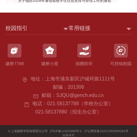
关于做好2026年暑假留校学生住宿安排与管理工作的通知
校园指引
常用链接
建桥7788
建桥小星
捐赠助学
可持续校园
地址：上海市浦东新区沪城环路1111号
邮编：201306
邮箱：SJQU@gench.edu.cn
电话：021-58137788（学校办公室）
021-58137880（招生办公室）
©
上海建桥学院有限责任公司
沪ICP备11023366号-2
沪公网安备31011502006292号
办学许可