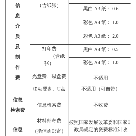
信
（含纸张）
黑白 A3 纸： 0.6
息
彩色 A4 纸： 1.0
介
彩色 A3 纸： 2.0
质
及
打印费
黑白 A4 纸： 0.5
（含纸
制
彩色 A4 纸： 1.0
张）
作
光
盘费
、
磁盘
费
费
不适用
移动硬盘、U盘
不适用（可自带）
信息
信息检索费
不收费
检索费
材料邮寄费
按照国家发展改革委和国家邮
信息
政局规定的资费标准计收
（指信函邮寄）