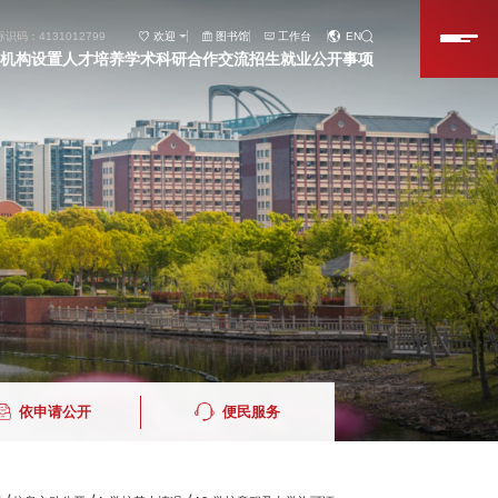
识码：4131012799
欢迎
图书馆
工作台
EN
机构设置
人才培养
学术科研
合作交流
招生就业
公开事项
依申请公开
便民服务